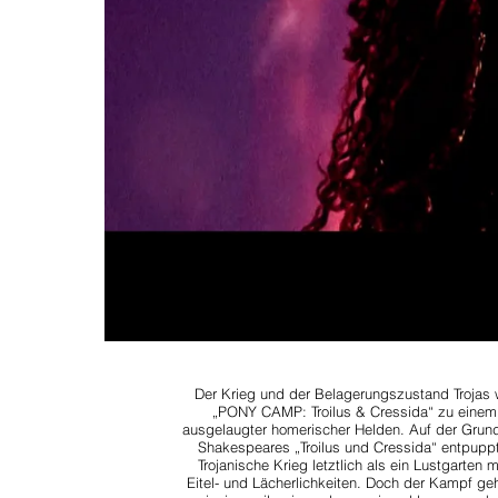
Der Krieg und der Belagerungszustand Trojas 
„PONY CAMP: Troilus & Cressida“ zu einem 
ausgelaugter homerischer Helden. Auf der Grun
Shakespeares „Troilus und Cressida“ entpuppt
Trojanische Krieg letztlich als ein Lustgarten 
Eitel- und Lächerlichkeiten. Doch der Kampf geh