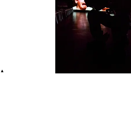
▲
FOTO
PEDR